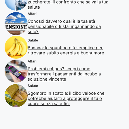
zuccherate: il confronto che salva la tua
salute
Affari
Conosci davvero qual è la tua età
pensionabile o ti stai ingannando da
solo?
Salute
Banana: lo spuntino più semplice per
ritrovare subito energia e buonumore
Affari
Problemi col pos? scopri come
trasformare i pagamenti da incubo a
soluzione vincente
Salute
Sgombro in scatola: il cibo veloce che
potrebbe aiutarti a proteggere il tu o
cuore senza sacrifici