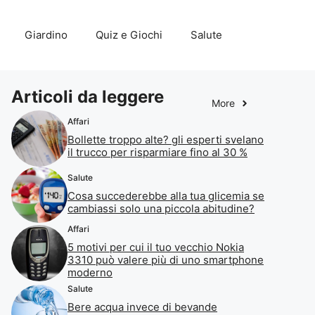
Giardino
Quiz e Giochi
Salute
Articoli da leggere
More
Affari
Bollette troppo alte? gli esperti svelano
il trucco per risparmiare fino al 30 %
Salute
Cosa succederebbe alla tua glicemia se
cambiassi solo una piccola abitudine?
Affari
5 motivi per cui il tuo vecchio Nokia
3310 può valere più di uno smartphone
moderno
Salute
Bere acqua invece di bevande