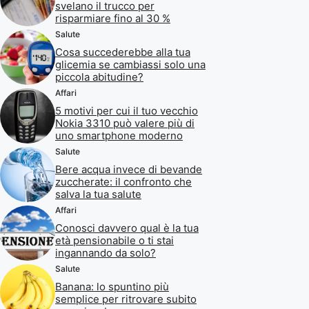
svelano il trucco per
risparmiare fino al 30 %
Salute
Cosa succederebbe alla tua
glicemia se cambiassi solo una
piccola abitudine?
Affari
5 motivi per cui il tuo vecchio
Nokia 3310 può valere più di
uno smartphone moderno
Salute
Bere acqua invece di bevande
zuccherate: il confronto che
salva la tua salute
Affari
Conosci davvero qual è la tua
età pensionabile o ti stai
ingannando da solo?
Salute
Banana: lo spuntino più
semplice per ritrovare subito